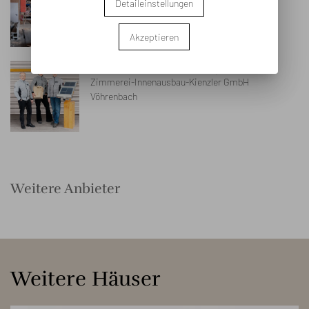
Detaileinstellungen
Furtwangen
Akzeptieren
Zimmerei/Balkone/Energie
Zimmerei-Innenausbau-Kienzler GmbH
Vöhrenbach
Weitere Anbieter
Weitere Häuser