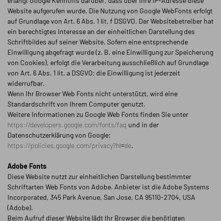
erlangt Google Kenntnis darüber, dass über Ihre IP-Adresse diese
Website aufgerufen wurde. Die Nutzung von Google WebFonts erfolgt
auf Grundlage von Art. 6 Abs. 1 lit. f DSGVO. Der Websitebetreiber hat
ein berechtigtes Interesse an der einheitlichen Darstellung des
Schriftbildes auf seiner Website. Sofern eine entsprechende
Einwilligung abgefragt wurde (z. B. eine Einwilligung zur Speicherung
von Cookies), erfolgt die Verarbeitung ausschließlich auf Grundlage
von Art. 6 Abs. 1 lit. a DSGVO; die Einwilligung ist jederzeit
widerrufbar.
Wenn Ihr Browser Web Fonts nicht unterstützt, wird eine
Standardschrift von Ihrem Computer genutzt.
Weitere Informationen zu Google Web Fonts finden Sie unter
https://developers.google.com/fonts/faq
und in der
Datenschutzerklärung von Google:
https://policies.google.com/privacy?hl=de
.
Adobe Fonts
Diese Website nutzt zur einheitlichen Darstellung bestimmter
Schriftarten Web Fonts von Adobe. Anbieter ist die Adobe Systems
Incorporated, 345 Park Avenue, San Jose, CA 95110-2704, USA
(Adobe).
Beim Aufruf dieser Website lädt Ihr Browser die benötigten