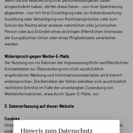
Wenn Sie die Verarbeitung Ihrer personenbezogenen Daten
eingeschränkt haben, dürfen diese Daten – von ihrer Speicherung
abgesehen – nur mit Ihrer Einwilligung oder zur Geltendmachung,
Ausübung oder Verteidigung von Rechtsansprüchen oder zum
Schutz der Rechte einer anderen natürlichen oder juristischen
Person oder aus Gründen eines wichtigen öffentlichen Interesses
der Europäischen Union oder eines Mitgliedstaats verarbeitet
werden.
Widerspruch gegen Werbe-E-Mails
Der Nutzung von im Rahmen der Impressumspflicht veröffentlichten
Kontaktdaten zur Übersendung von nicht ausdrücklich
angeforderter Werbung und Informationsmaterialien wird hiermit
widersprochen. Die Betreiber der Seiten behalten sich ausdrücklich
rechtliche Schritte im Falle der unverlangten Zusendung von
Werbeinformationen, etwa durch Spam-E-Mails, vor.
3. Datenerfassung auf dieser Website
Cookies
Unsere Internetseiten verwenden so genannte „Cookies“. Cookies
Hinweis zum Datenschutz
sind kleine Textdateien und richten auf Ihrem Endgerät keinen