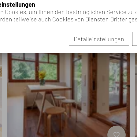
favorite_border
instellungen
 Cookies, um Ihnen den bestmöglichen Service zu 
en teilweise auch Cookies von Diensten Dritter ges
Detaileinstellungen
favorite_border