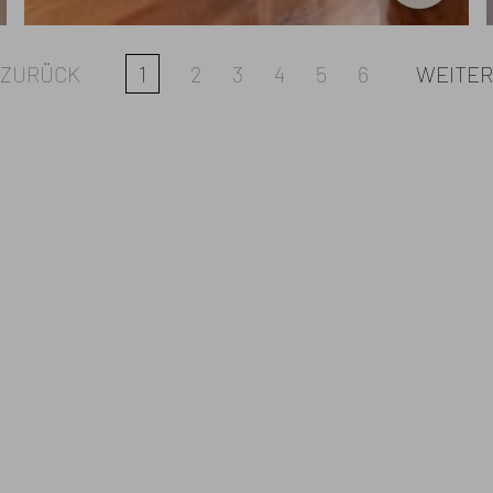
ZURÜCK
1
2
3
4
5
6
WEITER