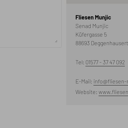
Fliesen Munjic
Senad Munjic
Küfergasse 5
88693 Deggenhausert
Tel:
01577 - 37 47 092
E-Mail:
info@fliesen-
Website:
www.fliese