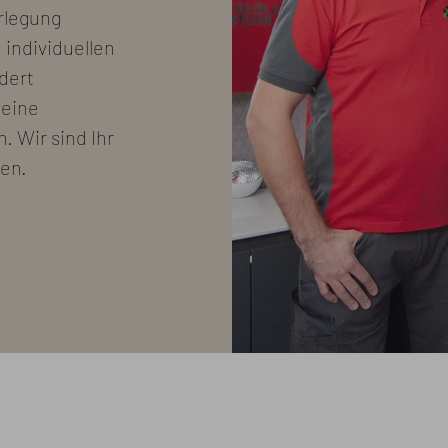
rlegung
e individuellen
rdert
 eine
. Wir sind Ihr
sen.