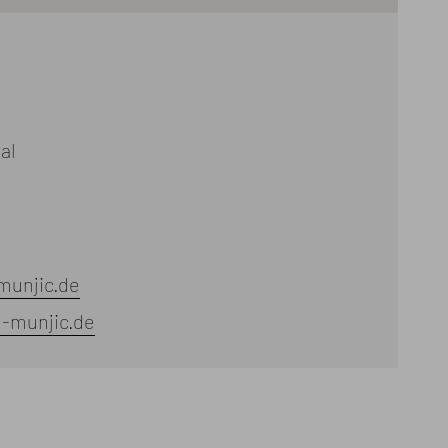
al
munjic.de
n-munjic.de